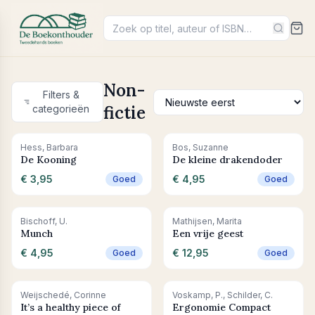
Non-
Filters &
fictie
categorieën
+ In winkelwagen
+ In winkelwagen
Hess, Barbara
Bos, Suzanne
De Kooning
De kleine drakendoder
€ 3,95
€ 4,95
Goed
Goed
+ In winkelwagen
+ In winkelwagen
Bischoff, U.
Mathijsen, Marita
Munch
Een vrije geest
€ 4,95
€ 12,95
Goed
Goed
+ In winkelwagen
+ In winkelwagen
Weijschedé, Corinne
Voskamp, P., Schilder, C.
It’s a healthy piece of
Ergonomie Compact