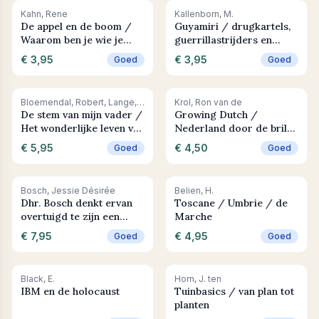
+ In winkelwagen
+ In winkelwagen
Kahn, Rene
Kallenborn, M.
De appel en de boom /
Guyamiri / drugkartels,
Waarom ben je wie je
guerrillastrijders en
bent? Is dat aanleg of
fundamentalisten :
€ 3,95
€ 3,95
Goed
Goed
opvoeding?
gebaseerd op een waar
gebeurd verhaal
+ In winkelwagen
+ In winkelwagen
Bloemendal, Robert, Lange, Rob de
Krol, Ron van de
De stem van mijn vader /
Growing Dutch /
Het wonderlijke leven van
Nederland door de bril
Philip Bloemendal
van een ingeburgerde
€ 5,95
€ 4,50
Goed
Goed
Amerikaan
+ In winkelwagen
+ In winkelwagen
Bosch, Jessie Désirée
Belien, H.
Dhr. Bosch denkt ervan
Toscane / Umbrie / de
overtuigd te zijn een
Marche
vrouw te willen worden /
€ 7,95
€ 4,95
Goed
Goed
Jessie Maya
+ In winkelwagen
+ In winkelwagen
Black, E.
Horn, J. ten
IBM en de holocaust
Tuinbasics / van plan tot
planten