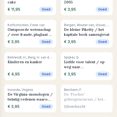
cake
2005
€ 11,95
€ 3,95
Goed
Goed
+ In winkelwagen
+ In winkelwagen
Kolfschooten, Frank van
Bergen, Wouter van, Visser, Martin
Ontspoorde wetenschap
De kleine Piketty / het
/ over fraude, plagiaat en
kapitale boek samengevat
academische mores
€ 3,95
€ 3,95
Goed
Goed
+ In winkelwagen
+ In winkelwagen
Behrendt, H., Berg, H. van den, Wetering, M.D. van den
Spijker, Q.
Kinderen en kanker
Liefde voor talent / op
weg naar
bestemmingsgericht
€ 4,95
€ 3,95
Goed
Goed
ondernemen
Uitverkocht
+ In winkelwagen
Ironside, Virginia
Berchem, F.
De Virginia-monologen /
De 'Fischer'
twintig redenen waarom
geheugencursus / het
ouder worden geweldig
complete 4-weken
€ 3,95
Uitverkocht
Goed
is
programma