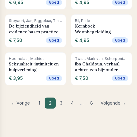
€ 6,95
€ 4,95
Goed
Goed
+ In winkelwagen
+ In winkelwagen
Steyaert, Jan, Biggelaar, Tineke van den, Peels, Johan
Bil, P. de
De bijziendheid van
Kernboek
evidence bases practice
Woonbegeleiding
/ beroepsinnovatie in de
€ 7,50
€ 4,95
Goed
Goed
sociale sector
+ In winkelwagen
+ In winkelwagen
Heemelaar, Mathieu
Twist, Mark van; Scherpenisse, Jorren; Chin-A-Fat, Nancy; Steen, Martijn van der
Seksualiteit, intimiteit en
ibn Ghaldoun, verhaal
hulpverlening
achter een bijzonder
inspectiebezoek
€ 3,95
€ 7,50
Goed
Goed
← Vorige
1
2
3
4
…
8
Volgende →