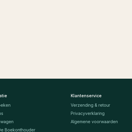
atie
Klantenservice
oeken
Verzending & retour
ps
Privacyverklaring
lwagen
Algemene voorwaarden
De Boekonthouder