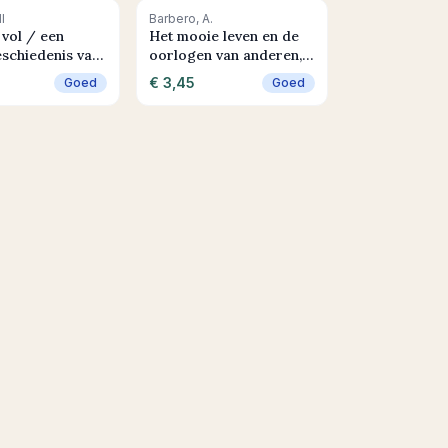
 winkelwagen
+ In winkelwagen
l
Barbero, A.
 vol / een
Het mooie leven en de
eschiedenis van
oorlogen van anderen,
lijks leven
of De avonturen van Mr.
€ 3,45
Goed
Goed
Pyle, gentleman en spion
in Europa