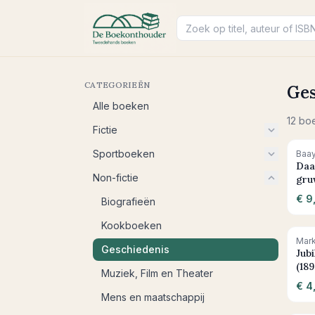
CATEGORIEËN
Ges
Alle boeken
12
bo
Fictie
Sportboeken
Baay
Daa
Non-fictie
gruw
sla
€ 9
Biografieën
Ind
Kookboeken
Mar
Geschiedenis
Jub
(189
Muziek, Film en Theater
€ 4
Mens en maatschappij