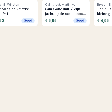
+ In winkelwagen
+ In winkelwagen
+ In
chill, Winston
Calmthout, Martijn van
Bryson, Bil
oires de Guerre
Sam Goudsmit / Zijn
Een huis
-1941
jacht op de atoombom
kleine g
van Hitler
het dage
,50
€ 5,95
€ 4,95
Goed
Goed