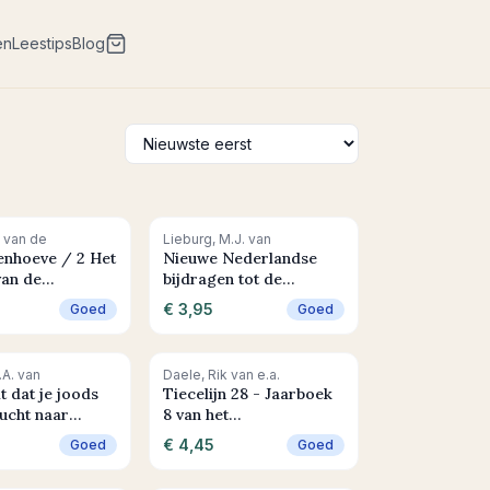
en
Leestips
Blog
 winkelwagen
+ In winkelwagen
. van de
Lieburg, M.J. van
enhoeve / 2 Het
Nieuwe Nederlandse
van de
bijdragen tot de
utte
geschiedenis der
€ 3,95
Goed
Goed
geneeskunde en der
natuurwetenschappen
De geschiedenis van de
 winkelwagen
+ In winkelwagen
.A. van
Daele, Rik van e.a.
kindergeneeskunde in
t dat je joods
Tiecelijn 28 - Jaarboek
Nederland 1 de periode
lucht naar
8 van het
tot 1700
and 1942-1944
Reynaertgenootschap
€ 4,45
Goed
Goed