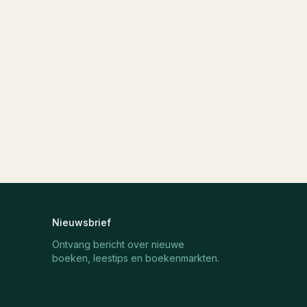
Nieuwsbrief
Ontvang bericht over nieuwe
boeken, leestips en boekenmarkten.