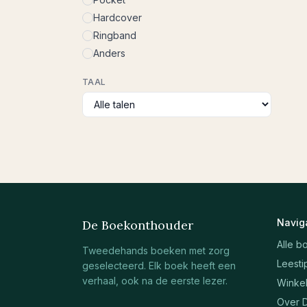
Hardcover
Ringband
Anders
TAAL
Navig
De Boekonthouder
Alle b
Tweedehands boeken met zorg
Leesti
geselecteerd. Elk boek heeft een
verhaal, ook na de eerste lezer.
Winke
Over 