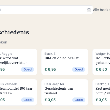
Alle boek
chiedenis
eken
+ In winkelwagen
+ In winkelwagen
+ In
, Reggie
Black, E.
Wolger, H
r werd wat
IBM en de holocaust
De Berk
elijks verricht -
geheim 
vernij in Nederlands-
plaggenh
,95
€ 6,95
€ 6,50
Goed
Goed
ië
+ In winkelwagen
+ In winkelwagen
+ In
kus Verbeek
Haar, Jaap ter
Dantzig, E
ileumbundel 100 jaar
Geschiedenis van
Zeg nooi
6-1996)
rusland
bent / v
Zwitserl
,95
€ 3,95
€ 3,95
Goed
Goed