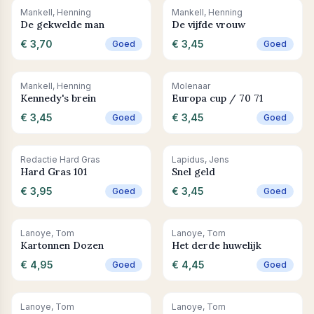
+ In winkelwagen
+ In winkelwagen
Mankell, Henning
Mankell, Henning
De gekwelde man
De vijfde vrouw
€ 3,70
€ 3,45
Goed
Goed
+ In winkelwagen
+ In winkelwagen
Mankell, Henning
Molenaar
Kennedy's brein
Europa cup / 70 71
€ 3,45
€ 3,45
Goed
Goed
+ In winkelwagen
+ In winkelwagen
Redactie Hard Gras
Lapidus, Jens
Hard Gras 101
Snel geld
€ 3,95
€ 3,45
Goed
Goed
Leestip
+ In winkelwagen
Leestip
+ In winkelwagen
Lanoye, Tom
Lanoye, Tom
Kartonnen Dozen
Het derde huwelijk
€ 4,95
€ 4,45
Goed
Goed
+ In winkelwagen
Leestip
+ In winkelwagen
Lanoye, Tom
Lanoye, Tom