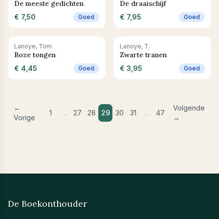
De meeste gedichten
De draaischijf
€ 7,50
€ 7,95
Goed
Goed
Leestip
+ In winkelwagen
Leestip
+ In winkelwagen
Lanoye, Tom
Lanoye, T.
Boze tongen
Zwarte tranen
€ 4,45
€ 3,95
Goed
Goed
←
Volgende
1
…
27
28
29
30
31
…
47
Vorige
→
De Boekonthouder