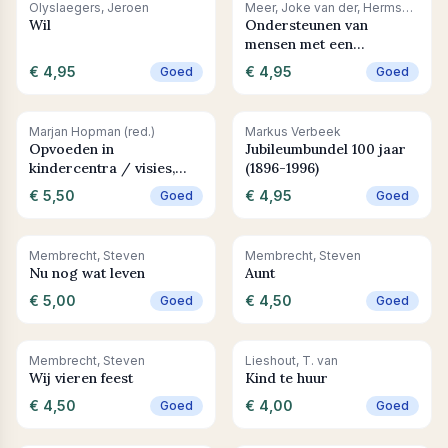
Leestip
+ In winkelwagen
+ In winkelwagen
Olyslaegers, Jeroen
Meer, Joke van der, Hermsen, Pieter, Keukens, Rob
Wil
Ondersteunen van
mensen met een
verstandelijke beperking
€ 4,95
€ 4,95
Goed
Goed
/ praktijkleerboek voor
spw/sph
+ In winkelwagen
+ In winkelwagen
Marjan Hopman (red.)
Markus Verbeek
Opvoeden in
Jubileumbundel 100 jaar
kindercentra / visies,
(1896-1996)
wetenschappelijke
€ 5,50
€ 4,95
Goed
Goed
ontwikkelingen en
praktijk
+ In winkelwagen
+ In winkelwagen
Membrecht, Steven
Membrecht, Steven
Nu nog wat leven
Aunt
€ 5,00
€ 4,50
Goed
Goed
+ In winkelwagen
+ In winkelwagen
Membrecht, Steven
Lieshout, T. van
Wij vieren feest
Kind te huur
€ 4,50
€ 4,00
Goed
Goed