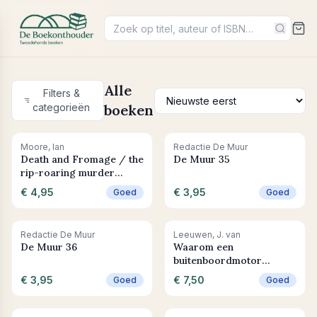
Alle
Filters &
categorieën
boeken
+ In winkelwagen
+ In winkelwagen
Moore, Ian
Redactie De Muur
Death and Fromage / the
De Muur 35
rip-roaring murder
mystery - now optioned
€ 4,95
€ 3,95
Goed
Goed
for TV
+ In winkelwagen
+ In winkelwagen
Redactie De Muur
Leeuwen, J. van
De Muur 36
Waarom een
buitenboordmotor
eenzaam is
€ 3,95
€ 7,50
Goed
Goed