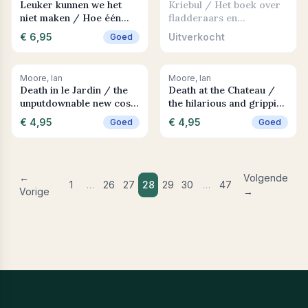
Leuker kunnen we het
Kriebul / Het boek over
niet maken / Hoe één
fladderaars en
vrouw bleef strijden voor
kriebelaars
€ 6,95
Uitverkocht
Goed
rechtvaardigheid in het
toeslagenschandaal
+ In winkelwagen
+ In winkelwagen
Moore, Ian
Moore, Ian
Death in le Jardin / the
Death at the Chateau /
unputdownable new cosy
the hilarious and gripping
murder mystery
cosy murder mystery
€ 4,95
€ 4,95
Goed
Goed
←
Volgende
1
…
26
27
28
29
30
…
47
Vorige
→