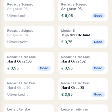
Uitverkocht
+ In winkelwagen
Redactie Soigneur
Redactie Soigneur
Soigneur 03
Soigneur 05
Uitverkocht
€ 6,95
Goed
Uitverkocht
+ In winkelwagen
Redactie Soigneur
Mortier, E.
Soigneur 06
Mijn tweede huid
Uitverkocht
€ 3,75
Goed
+ In winkelwagen
+ In winkelwagen
Redactie Hard Gras
Redactie Hard Gras
Hard Gras 105
Hard Gras 102
€ 3,95
€ 3,95
Goed
Goed
Uitverkocht
+ In winkelwagen
Redactie Hard Gras
Redactie Hard Gras
Hard Gras 90
Hard Gras 85
Uitverkocht
€ 3,95
Goed
Uitverkocht
+ In winkelwagen
Leijten, Renske
Lenteren, Atty van