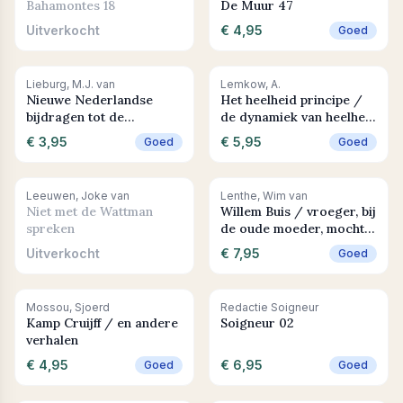
Bahamontes 18
De Muur 47
Uitverkocht
€ 4,95
Goed
+ In winkelwagen
+ In winkelwagen
Lieburg, M.J. van
Lemkow, A.
Nieuwe Nederlandse
Het heelheid principe /
bijdragen tot de
de dynamiek van heelheid
geschiedenis der
in wetenschap, religie en
€ 3,95
€ 5,95
Goed
Goed
geneeskunde en der
samenleving
natuurwetenschappen De
geschiedenis van de
Uitverkocht
+ In winkelwagen
Leeuwen, Joke van
Lenthe, Wim van
kindergeneeskunde in
Niet met de Wattman
Willem Buis / vroeger, bij
Nederland 1 de periode
spreken
de oude moeder, mocht
tot 1700
ik altijd binnen komen
Uitverkocht
€ 7,95
Goed
+ In winkelwagen
+ In winkelwagen
Mossou, Sjoerd
Redactie Soigneur
Kamp Cruijff / en andere
Soigneur 02
verhalen
€ 4,95
€ 6,95
Goed
Goed