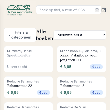
Alle
Filters &
categorieën
boeken
Uitverkocht
+ In winkelwagen
Murakami, Haruki
Middelkoop, S., Fokkema, G.
Spoetnikliefde
Raak! / dagboek voor
jongeren 14+
Uitverkocht
€ 3,95
Goed
+ In winkelwagen
+ In winkelwagen
Redactie Bahamontes
Redactie Bahamontes
Bahamontes 22
Bahamontes 15
€ 6,95
€ 6,95
Goed
Goed
Uitverkocht
+ In winkelwagen
Redactie Bahamontes
Redactie De Muur