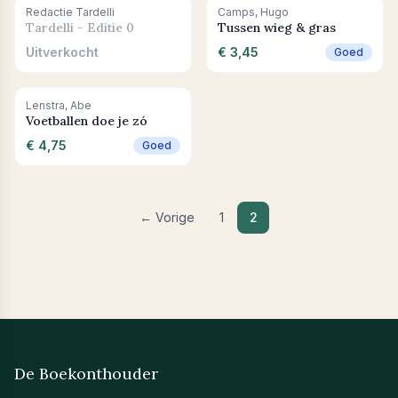
Uitverkocht
+ In winkelwagen
Redactie Tardelli
Camps, Hugo
Tardelli - Editie 0
Tussen wieg & gras
Uitverkocht
€ 3,45
Goed
+ In winkelwagen
Lenstra, Abe
Voetballen doe je zó
€ 4,75
Goed
← Vorige
1
2
De Boekonthouder