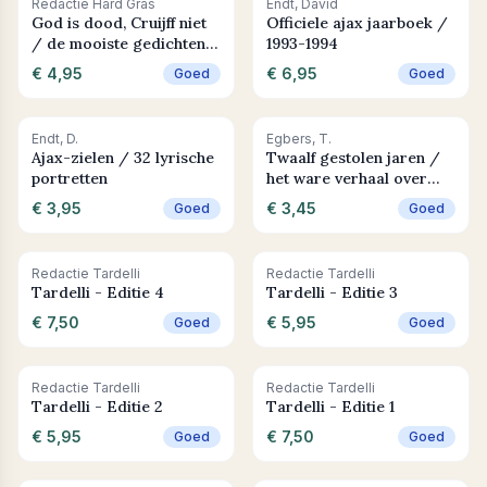
+ In winkelwagen
+ In winkelwagen
Redactie Hard Gras
Endt, David
God is dood, Cruijff niet
Officiele ajax jaarboek /
/ de mooiste gedichten
1993-1994
en verhalen over Johan
€ 4,95
€ 6,95
Goed
Goed
Cruijff
+ In winkelwagen
+ In winkelwagen
Endt, D.
Egbers, T.
Ajax-zielen / 32 lyrische
Twaalf gestolen jaren /
portretten
het ware verhaal over
Steve Mokone
€ 3,95
€ 3,45
Goed
Goed
+ In winkelwagen
+ In winkelwagen
Redactie Tardelli
Redactie Tardelli
Tardelli - Editie 4
Tardelli - Editie 3
€ 7,50
€ 5,95
Goed
Goed
+ In winkelwagen
+ In winkelwagen
Redactie Tardelli
Redactie Tardelli
Tardelli - Editie 2
Tardelli - Editie 1
€ 5,95
€ 7,50
Goed
Goed