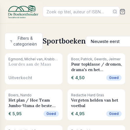
Filters &
Sportboeken
categorieën
Uitverkocht
+ In winkelwagen
Egmond, Michel van, Krabbendam, Martijn
Boor, Patrick, Geerds, Jelmer
Lourdes aan de Maas
Puur topklasse / dromen,
drama's en het
zaterdagmiddaggevoel
Uitverkocht
€ 4,50
Goed
+ In winkelwagen
+ In winkelwagen
Boers, Nando
Redactie Hard Gras
Het plan / Hoe Team
Vergeten helden van het
Jumbo-Visma de beste
voetbal
wielerploeg ter wereld
€ 5,95
€ 4,95
Goed
Goed
werd