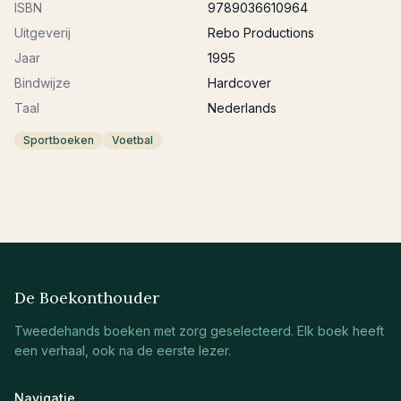
ISBN
9789036610964
Uitgeverij
Rebo Productions
Jaar
1995
Bindwijze
Hardcover
Taal
Nederlands
Sportboeken
Voetbal
De Boekonthouder
Tweedehands boeken met zorg geselecteerd. Elk boek heeft
een verhaal, ook na de eerste lezer.
Navigatie