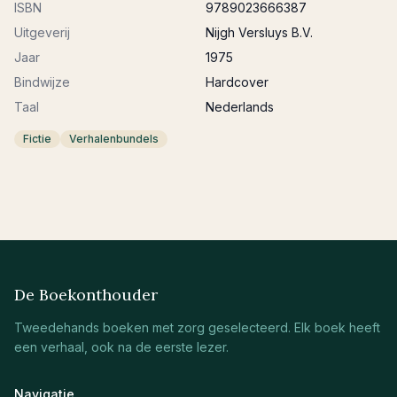
ISBN
9789023666387
Uitgeverij
Nijgh Versluys B.V.
Jaar
1975
Bindwijze
Hardcover
Taal
Nederlands
Fictie
Verhalenbundels
De Boekonthouder
Tweedehands boeken met zorg geselecteerd. Elk boek heeft
een verhaal, ook na de eerste lezer.
Navigatie