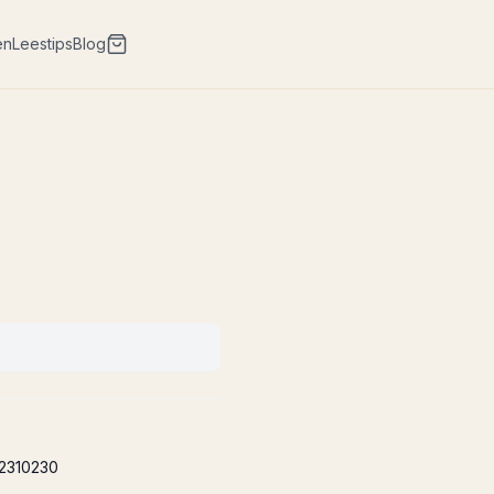
en
Leestips
Blog
2310230