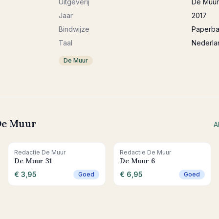
Uitgeverij
De Muur
Jaar
2017
Bindwijze
Paperb
Taal
Nederla
De Muur
De Muur
A
+ In winkelwagen
+ In winkelwagen
Redactie De Muur
Redactie De Muur
De Muur 31
De Muur 6
€ 3,95
€ 6,95
Goed
Goed