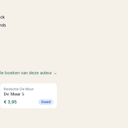
ack
nds
lle boeken van deze auteur →
+ In winkelwagen
Redactie De Muur
De Muur 5
€ 3,95
Goed