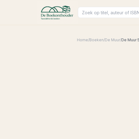
Home
/
Boeken
/
De Muur
/
De Muur 