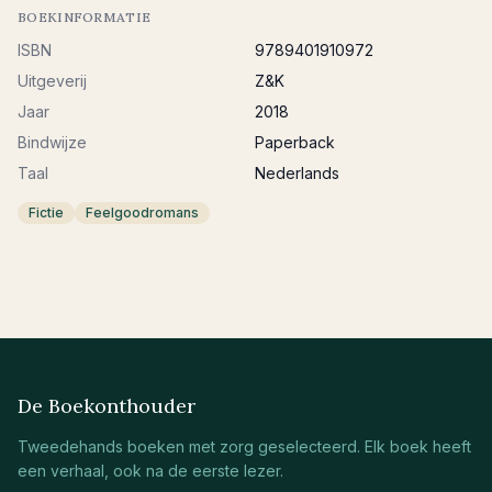
BOEKINFORMATIE
ISBN
9789401910972
Uitgeverij
Z&K
Jaar
2018
Bindwijze
Paperback
Taal
Nederlands
Fictie
Feelgoodromans
De Boekonthouder
Tweedehands boeken met zorg geselecteerd. Elk boek heeft
een verhaal, ook na de eerste lezer.