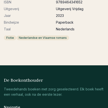
ISBN
9789464341652
Uitgeverij
Uitgeverij Vrijdag
Jaar
2023
Bindwijze
Paperback
Taal
Nederlands
Fictie
Nederlandse en Vlaamse romans
De Boekonthouder
Tweedehands boeken met zorg geselecteerd. Elk boek heeft
een verhaal, ook na de eerste lezer.
Navigatie